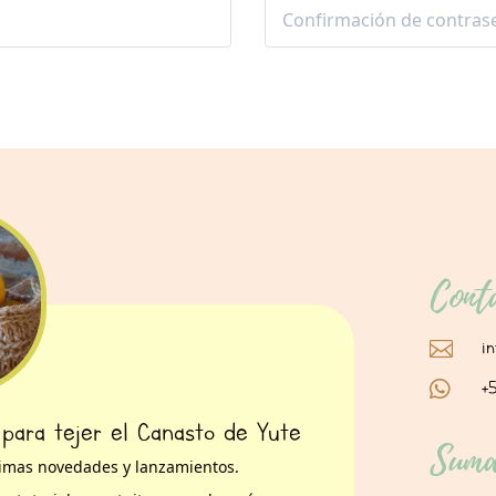
Cont
i

+

 para tejer el Canasto de Yute
Suma
ltimas novedades y lanzamientos.