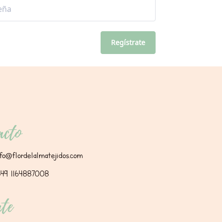
Regístrate
acto
nfo@flordelalmatejidos.com
549 1164887008
te