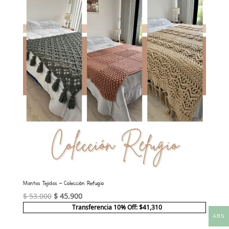
Mantas Tejidas – Colección Refugio
El
El
$
53.000
$
45.900
precio
precio
Transferencia 10% Off: $41,310
ARS
original
actual