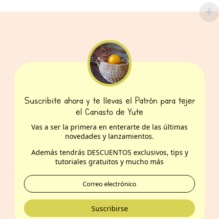
era:
es:
$ 53.000.
$ 45.900.
Suscribite ahora y te llevas el Patrón para tejer
el Canasto de Yute
Vas a ser la primera en enterarte de las últimas
novedades y lanzamientos.
Además t
endrás DESCUENTOS exclusivos, tips y
tutoriales gratuitos y mucho más
Suscribirse