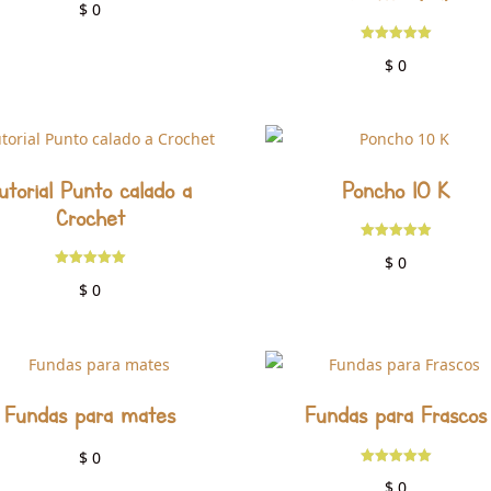
$
0
con
5.00
de 5
Valorado
$
0
con
5.00
de 5
utorial Punto calado a
Poncho 10 K
Crochet
Valorado
$
0
con
4.92
Valorado
$
0
de 5
con
5.00
de 5
Fundas para mates
Fundas para Frascos
$
0
Valorado
$
0
con