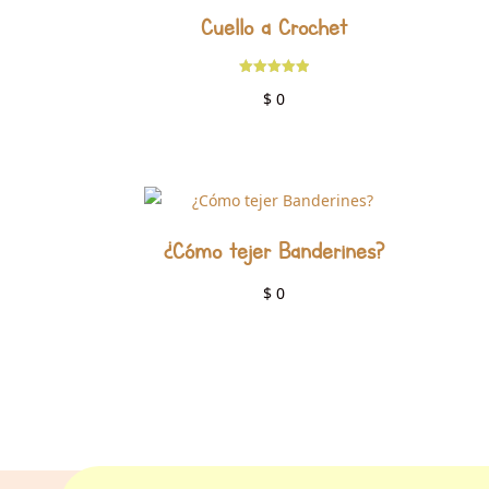
Cuello a Crochet
Valorado
$
0
con
5.00
de 5
¿Cómo tejer Banderines?
$
0