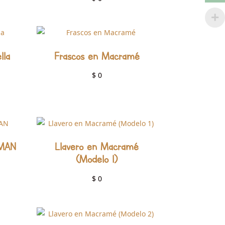
4.79
de 5
lla
Frascos en Macramé
$
0
CMAN
Llavero en Macramé
(Modelo 1)
$
0