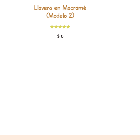
Llavero en Macramé
(Modelo 2)
Valorado
$
0
con
5.00
de 5