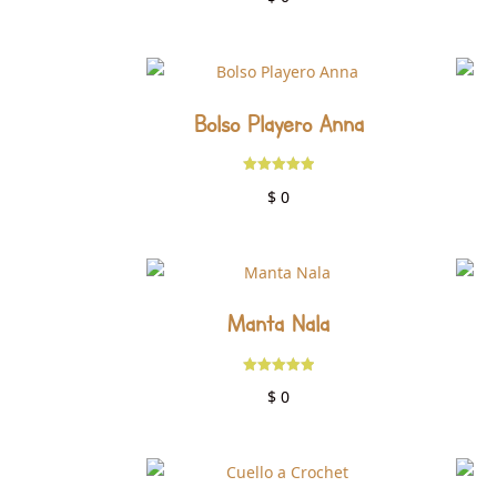
5.00
de 5
Bolso Playero Anna
Valorado
$
0
con
5.00
de 5
Manta Nala
Valorado
$
0
con
5.00
de 5