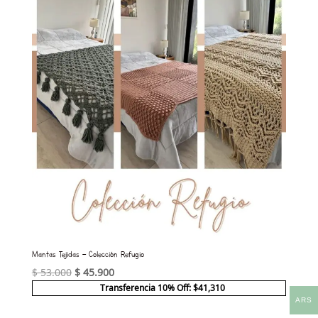
Mantas Tejidas – Colección Refugio
El
El
$
53.000
$
45.900
precio
precio
Transferencia 10% Off: $41,310
ARS
original
actual