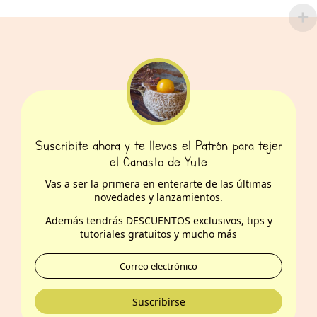
era:
es:
$ 53.000.
$ 45.900.
Suscribite ahora y te llevas el Patrón para tejer
el Canasto de Yute
Vas a ser la primera en enterarte de las últimas
novedades y lanzamientos.
Además t
endrás DESCUENTOS exclusivos, tips y
tutoriales gratuitos y mucho más
Suscribirse