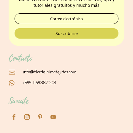
tutoriales gratuitos y mucho más
Suscribirse
Contacto
info@flordelalmatejidos.com

+549 1164887008

Sumate