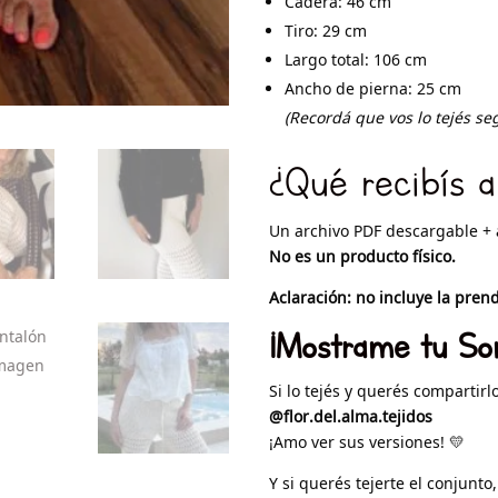
Cadera: 46 cm
Tiro: 29 cm
Largo total: 106 cm
Ancho de pierna: 25 cm
(Recordá que vos lo tejés se
¿Qué recibís 
Un archivo PDF descargable + 
No es un producto físico.
Aclaración: no incluye la prend
¡Mostrame tu So
Si lo tejés y querés compartir
@flor.del.alma.tejidos
¡Amo ver sus versiones! 💛
Y si querés tejerte el conjunto