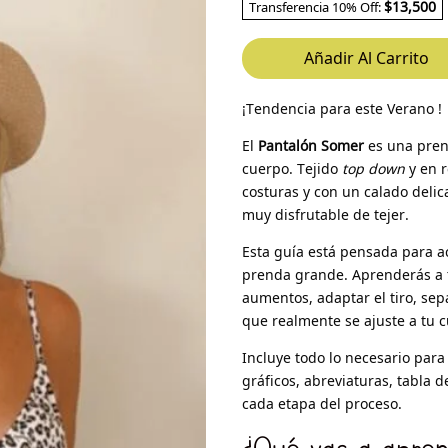
$13,500
Transferencia 10% Off:
Añadir Al Carrito
¡Tendencia para este Verano !
El
Pantalón Somer
es una pren
cuerpo. Tejido
top down
y en r
costuras y con un calado delica
muy disfrutable de tejer.
Esta guía está pensada para a
prenda grande. Aprenderás a 
aumentos, adaptar el tiro, sep
que realmente se ajuste a tu cu
Incluye todo lo necesario para
gráficos, abreviaturas, tabla 
cada etapa del proceso.
¿Qué vas a apre