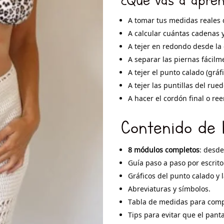
A tomar tus medidas reales 
A calcular cuántas cadenas 
A tejer en redondo desde la 
A separar las piernas fácilm
A tejer el punto calado (gráf
A tejer las puntillas del rued
A hacer el cordón final o re
Contenido de 
8 módulos completos
: desde
Guía paso a paso por escrito
Gráficos del punto calado y l
Abreviaturas y símbolos.
Tabla de medidas para comp
Tips para evitar que el panta