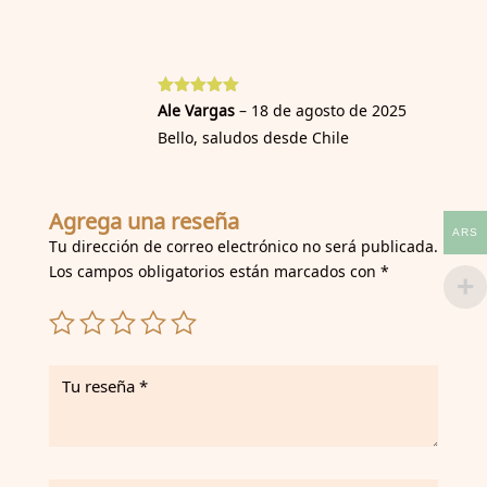
Valorado
con
5.00
de
5 en base
a
valoración
de un
Valorado
Ale Vargas
–
18 de agosto de 2025
con
5
de 5
cliente
Bello, saludos desde Chile
Agrega una reseña
ARS
Tu dirección de correo electrónico no será publicada.
Los campos obligatorios están marcados con
*