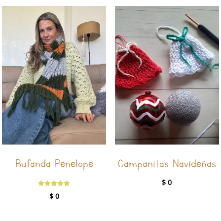
Bufanda Penelope
Campanitas Navideñas
$
0
Valorado
$
0
con
5.00
de 5