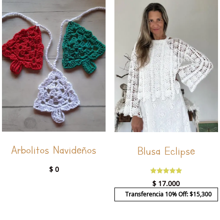
Arbolitos Navideños
Blusa Eclipse
$
0
Valorado
$
17.000
con
5.00
Transferencia 10% Off: $15,300
de 5