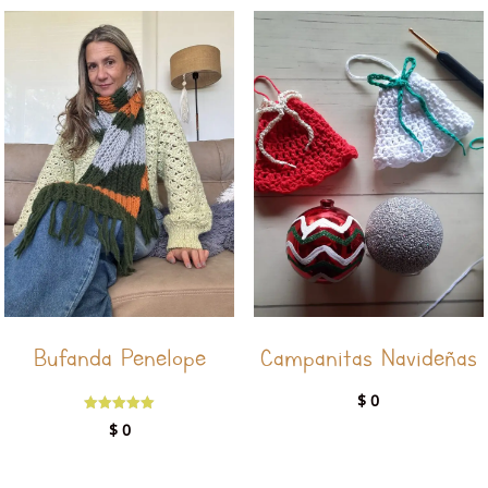
Bufanda Penelope
Campanitas Navideñas
$
0
Valorado
$
0
con
5.00
de 5