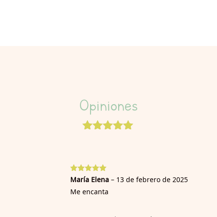
Opiniones
Valorado
con
5.00
de
5 en base
a
valoración
de un
Valorado
María Elena
–
13 de febrero de 2025
con
5
de 5
cliente
Me encanta