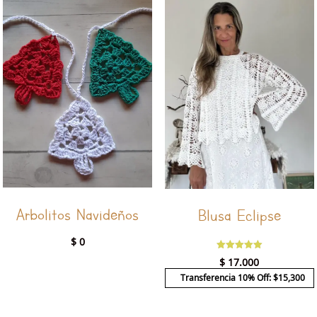
Arbolitos Navideños
Blusa Eclipse
$
0
Valorado
$
17.000
con
5.00
Transferencia 10% Off: $15,300
de 5